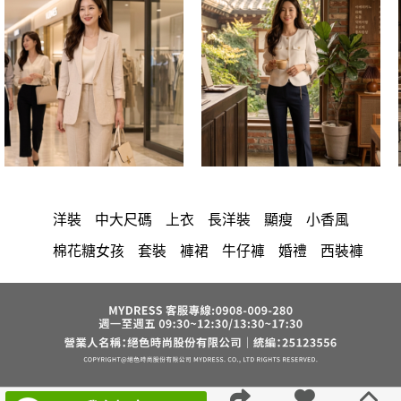
洋裝
中大尺碼
上衣
長洋裝
顯瘦
小香風
棉花糖女孩
套裝
褲裙
牛仔褲
婚禮
西裝褲
長裙
雪紡
長褲
裙子
襯衫
短洋裝
v領
正韓 洋裝
寬褲
針織
內衣
裙
褲
上身
禮服
連身褲
保暖
背心
氣質
洋裝 大衣 氣質輕熟女外套式連身裙
西裝
收腰