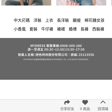
中大尺碼
洋裝
上衣
長洋裝
顯瘦
棉花糖女孩
小香風
套裝
牛仔褲
褲裙
婚禮
長褲
西裝褲
雪紡
正韓 洋裝
涼感
短洋裝
襯衫
裙子
洋裝 大衣 氣質輕熟女外套式連身裙
長裙
褲
保暖
收腰
針織
短褲
夏天
V領
襯衫領
禮服
上身
西裝
喇叭褲
寬褲
外套
鴨絨
小禮服
雪紡上衣
棉質
連身褲
吊帶
V領 洋裝
長袖上衣
裙
亞麻
內衣
氣質
印花收腰長洋裝
韓版 寬版上衣
街頭休閒風
帽
西裝外套
棉花糖
冬天
7579
6532
五分袖
鬆緊腰
小可愛
短袖
連身裙
背心
鞋子
紅色 上衣
下身
久站鞋
素色薄款
不科學
分享好友
0 商品
回頂端