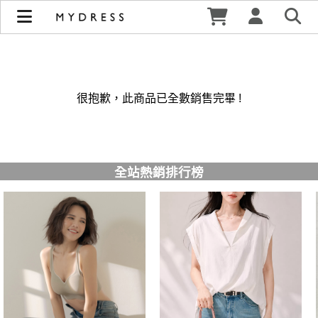
修身洋裝發熱衣小可愛 韓國牛仔褲穿搭都在 - MYDRESS 時裳
韓風 | MYDRESS 時裳韓風
很抱歉，此商品已全數銷售完畢 !
全站熱銷排行榜