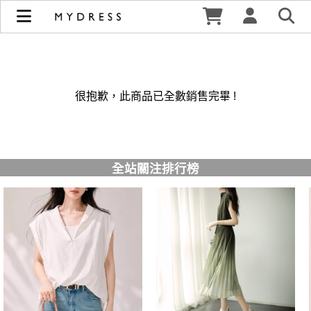
修身洋裝發熱衣小可愛 韓國牛仔褲穿搭都在 - MYDRESS 時裳
韓風 | MYDRESS 時裳韓風
很抱歉，此商品已全數銷售完畢 !
全站關注排行榜