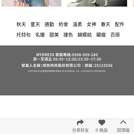
秋天
夏天
通勤
約會
溫柔
女神
春天
配件
托特包
名媛
甜美
撞色
蝴蝶結
顯瘦
百搭
時尚
修身
氣質
優雅
洋裝
中大尺碼
上衣
長洋裝
小香風
棉花糖女孩
套裝
褲裙
牛仔褲
婚禮
西裝褲
長裙
雪紡
裙子
長褲
短洋裝
襯衫
正韓 洋裝
寬褲
v領
針織
褲
內衣
裙
上身
禮服
連身褲
保暖
背心
收腰
外套
洋裝 大衣 氣質輕熟女外套式連身裙
西裝
短褲
棉質
雪紡上衣
七分袖
鴨絨
小禮服
亞麻
V領 洋裝
長袖上衣
帽
涼感
正韓空運
成套內衣
鬆緊腰
紅色
短袖
罩衫
束腹
中大
法式
宴會
分享好友
0 商品
回頂端