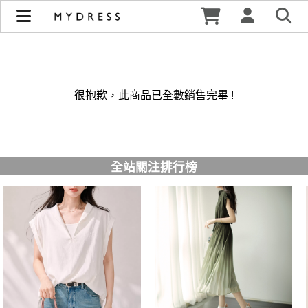
修身洋裝發熱衣小可愛 韓國牛仔褲穿搭都在 - MYDRESS 時裳
韓風 | MYDRESS 時裳韓風
很抱歉，此商品已全數銷售完畢 !
全站關注排行榜