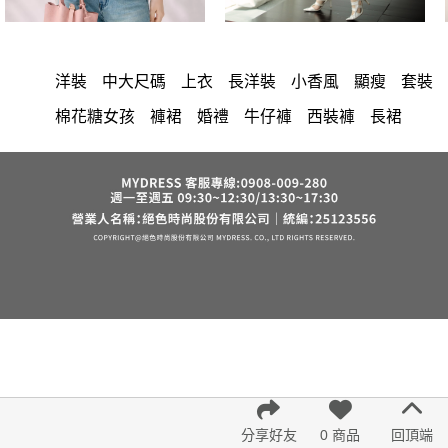
洋裝
中大尺碼
上衣
長洋裝
小香風
顯瘦
套裝
棉花糖女孩
褲裙
婚禮
牛仔褲
西裝褲
長裙
正韓 洋裝
襯衫
雪紡
長褲
短洋裝
夏天
褲
v領
上身
裙子
禮服
洋裝 大衣 氣質輕熟女外套式連身裙
收腰
保暖
短褲
西裝
針織
寬褲
連身褲
吊帶
背心
鴨絨
棉質
雪紡上衣
七分袖
V領 洋裝
小禮服
亞麻
外套
長袖上衣
短袖
裙
街頭休閒風
法式
西裝外套
成套內衣
涼感
帽
內衣
紅色
印花收腰長洋裝
鞋子
冬天
腰鍊
鬆緊腰
7579
長袖
罩衫
6532
格紋
舒適
久站鞋
6533
氣質
分享好友
0 商品
回頂端