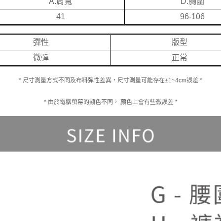
A.肩寬
D.胸圍
41
96-106
彈性
版型
微彈
正常
* 尺寸測量方式不同及布料彈性差異‧尺寸測量可能存在±1~4cm誤差 *
* 由於電腦螢幕的顯色不同， 顏色上會有些微誤差 *