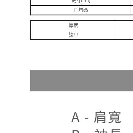
尺寸(cm)
F 均碼
厚度
適中