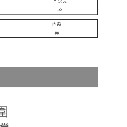
E.衣長
52
內襯
無