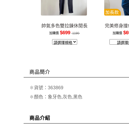
帥氣多色雙拉鍊休閒長
完美修身撞
褲
裝
$699
$6
加購價
1190
加購價
商品簡介
✽貨號：363869
✽顏色：象牙色,灰色,黑色
商品介紹