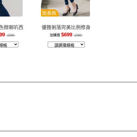
色微喇叭西
優雅俐落完美比例修身
褲
長褲
99
$699
1090
加購價
1090