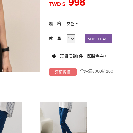
998
TWD $
規格
灰色-F
數量
現貨僅剩
件，即將售完 !
1
全站滿5000折200
滿額折扣