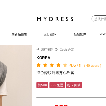
周新品優惠
流行服飾
鞋包配件
SI
流行服飾
Coats 外套
KOREA
4.6
/
5
(
40
users )
撞色條紋針織背心外套
領500
999免運
刷卡回饋