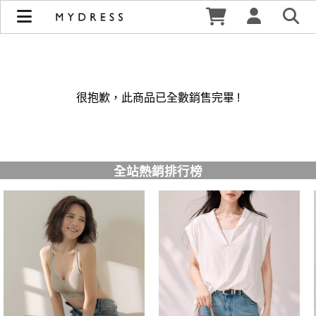
修身洋裝發熱衣小可愛 韓國牛仔褲穿搭都在 - MYDRESS 時裳
韓風 | MYDRESS 時裳韓風
很抱歉，此商品已全數銷售完畢 !
全站熱銷排行榜