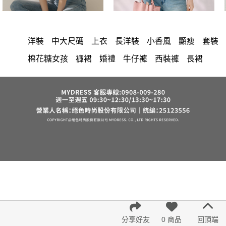
洋裝
中大尺碼
上衣
長洋裝
小香風
顯瘦
套裝
棉花糖女孩
褲裙
婚禮
牛仔褲
西裝褲
長裙
正韓 洋裝
襯衫
雪紡
長褲
短洋裝
夏天
v領
褲
裙子
上身
禮服
洋裝 大衣 氣質輕熟女外套式連身裙
收腰
保暖
短褲
寬褲
西裝
針織
連身褲
吊帶
背心
鴨絨
棉質
雪紡上衣
七分袖
長袖上衣
短袖
裙
V領 洋裝
小禮服
亞麻
外套
涼感
帽
內衣
紅色
印花收腰長洋裝
街頭休閒風
法式
西裝外套
成套內衣
鬆緊腰
7579
長袖
罩衫
6532
鞋子
冬天
腰鍊
羊裝
無袖
格紋
舒適
久站鞋
6533
分享好友
0 商品
回頂端