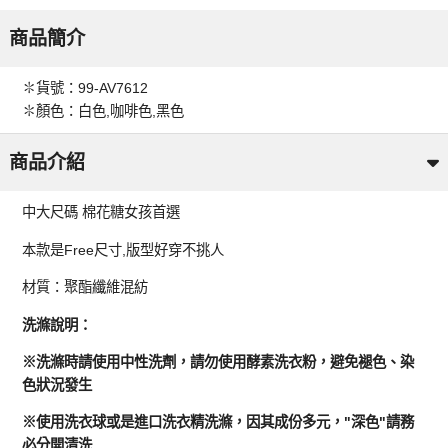
商品簡介
✽貨號：99-AV7612
✽顏色：白色,咖啡色,黑色
商品介紹
中大尺碼 棉花糖女孩首選
本款是Free尺寸,版型好穿不挑人
材質：聚酯纖維混紡
洗滌說明：
※洗滌時請使用中性洗劑，請勿使用酵素洗衣粉，避免褪色、染
色狀況發生
※使用洗衣球或是進口洗衣精洗滌，因其成份多元，"深色"請務
必分開清洗