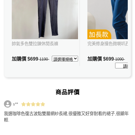
帥氣多色雙拉鍊休閒長褲
完美修身撞色微喇叭西裝
加購價
$699
加購價
$699
1190
1090
商品評價
s**
我選咖啡色復古波點雙層網紗長裙,很優雅又好穿耐看的裙子,很顯年
輕.