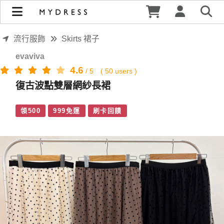
復古波點雙層網紗長裙 | MYDRESS 時裳韓風
流行服飾
Skirts 裙子
evaviva
4.6
/
5
(
50
users )
復古波點雙層網紗長裙
領500
999免運
刷卡回饋