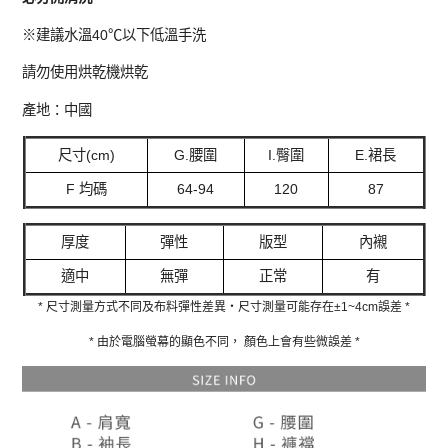
※建議水溫40℃以下低溫手洗
請勿使用烘乾機烘乾
產地：中國
尺寸(cm)
G.腰圍
I.臀圍
E.裙長
F 均碼
64-94
120
87
厚度
彈性
版型
內襯
適中
無彈
正常
有
* 尺寸測量方式不同及布料彈性差異‧尺寸測量可能存在±1~4cm誤差 *
* 由於電腦螢幕的顯色不同， 顏色上會有些微誤差 *