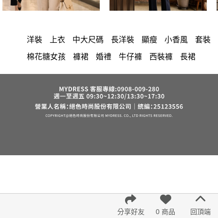
洋裝
上衣
中大尺碼
長洋裝
顯瘦
小香風
套裝
棉花糖女孩
褲裙
婚禮
牛仔褲
西裝褲
長裙
雪紡
V領
裙子
襯衫
正韓 洋裝
短洋裝
褲
針織
上身
氣質
裙
連身褲
保暖
寬褲
禮服
背心
外套
內衣
收腰
短褲
洋裝 大衣 氣質輕熟女外套式連身裙
西裝
鴨絨
七分袖
涼感
夏天
西裝外套
時尚
絲巾
V領 洋裝
小禮服
亞麻
紅色
小個子女孩
下身
長褲
宴會
成套內衣
帽
正韓空運
7579
6532
修身
腰鍊
雪紡上衣
中大
法式
罩衫
鬆緊腰
假兩件
出清
短袖
束腹
鞋子
涼鞋
綁帶
分享好友
0 商品
回頂端