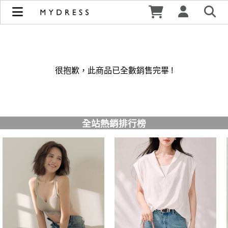
修身洋裝發熱衣小可愛 韓國牛仔褲穿搭都在 - MYDRESS 時裳
韓風 | MYDRESS 時裳韓風
很抱歉，此商品已全數銷售完畢 !
全站熱銷排行榜