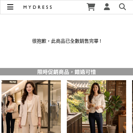
修身洋裝發熱衣小可愛 韓國牛仔褲穿搭都在 - MYDRESS 時裳
韓風 | MYDRESS 時裳韓風
很抱歉，此商品已全數銷售完畢 !
限時促銷商品，錯過可惜