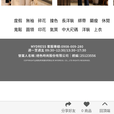
度假
無袖
碎花
撞色
長洋裝
綁帶
顯瘦
休閒
寬鬆
圓領
印花
氣質
中大尺碼
洋裝
上衣
小香風
套裝
棉花糖女孩
褲裙
婚禮
牛仔褲
西裝褲
長裙
正韓 洋裝
襯衫
雪紡
長褲
短洋裝
夏天
褲
v領
上身
裙子
禮服
洋裝 大衣 氣質輕熟女外套式連身裙
收腰
保暖
短褲
西裝
針織
寬褲
連身褲
吊帶
背心
鴨絨
棉質
雪紡上衣
七分袖
短袖
裙
V領 洋裝
小禮服
亞麻
外套
長袖上衣
印花收腰長洋裝
街頭休閒風
法式
西裝外套
成套內衣
涼感
帽
內衣
紅色
罩衫
6532
鞋子
冬天
腰鍊
鬆緊腰
分享好友
0 商品
回頂端