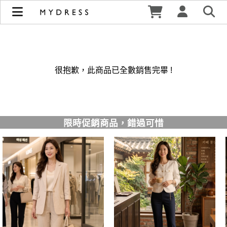
修身洋裝發熱衣小可愛 韓國牛仔褲穿搭都在 - MYDRESS 時裳
韓風 | MYDRESS 時裳韓風
很抱歉，此商品已全數銷售完畢 !
限時促銷商品，錯過可惜