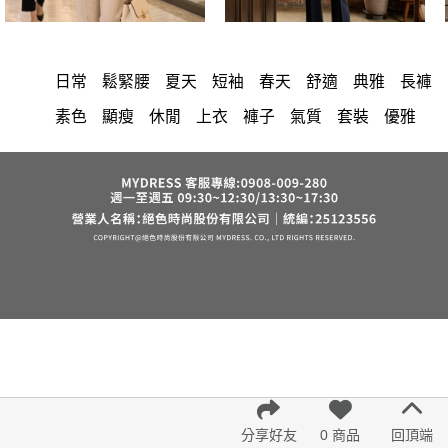
日常
鬆緊腰
夏天
短袖
春天
舒適
典雅
長褲
素色
顯瘦
休閒
上衣
褲子
氣質
套裝
優雅
洋裝
中大尺碼
長洋裝
小香風
棉花糖女孩
褲裙
牛仔褲
婚禮
西裝褲
長裙
雪紡
裙子
短洋裝
襯衫
正韓 洋裝
寬褲
v領
針織
褲
內衣
裙
上身
禮服
連身褲
保暖
背心
收腰
外套
洋裝 大衣 氣質輕熟女外套式連身裙
西裝
短褲
時尚
棉質
七分袖
雪紡上衣
鴨絨
小禮服
亞麻
V領 洋裝
長袖上衣
帽
涼感
成套內衣
正韓空運
紅色
罩衫
束腹
中大
法式
宴會
西裝外套
鞋子
下身
7579
腰鍊
假兩件
長袖
修身
6532
分享好友
0 商品
回頂端