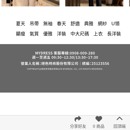
夏天
吊帶
無袖
春天
舒適
典雅
網紗
U領
顯瘦
氣質
優雅
洋裝
中大尺碼
上衣
長洋裝
小香風
套裝
棉花糖女孩
褲裙
婚禮
牛仔褲
西裝褲
長裙
雪紡
V領
裙子
襯衫
短洋裝
正韓 洋裝
褲
針織
上身
連身褲
裙
保暖
寬褲
禮服
外套
內衣
背心
西裝
收腰
短褲
洋裝 大衣 氣質輕熟女外套式連身裙
鴨絨
七分袖
涼感
絲巾
V領 洋裝
小禮服
亞麻
西裝外套
時尚
下身
長褲
宴會
成套內衣
帽
正韓空運
紅色
小個子女孩
中大
法式
罩衫
鬆緊腰
假兩件
出清
短袖
束腹
鞋子
7579
6532
修身
分享好友
0 商品
回頂端