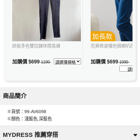
帥氣多色雙拉鍊休閒長褲
完美修身撞色微喇叭西裝
加購價
$699
加購價
$699
1190
1090
商品簡介
✽貨號：99-AV6098
✽顏色：淺藍色,深藍色
MYDRESS 推薦穿搭