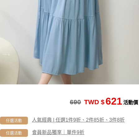
621
690
TWD $
活動價
人氣經典 | 任選1件9折、2件85折、3件8折
任選活動
會員新品獨享｜單件9折
任選活動