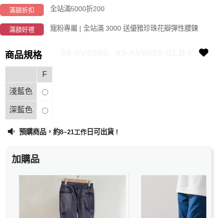
全站滿5000折200
滿額折扣
寵粉專屬 | 全站滿 3000 送優雅珍珠花瓣彈性腰鍊
滿額好禮
99-AV6098
99-AV6098-BLB-F
商品規格
F
淺藍色
深藍色
預購商品，約
日可出貨 !
8~21工作
加購品