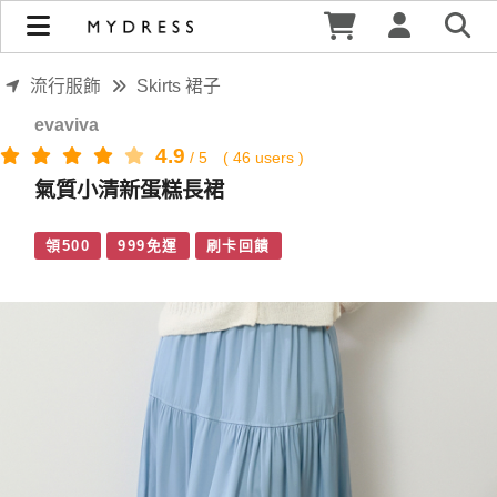
氣質小清新蛋糕長裙 | MYDRESS 時裳韓風
流行服飾
Skirts 裙子
evaviva
4.9
/
5
(
46
users )
氣質小清新蛋糕長裙
領500
999免運
刷卡回饋