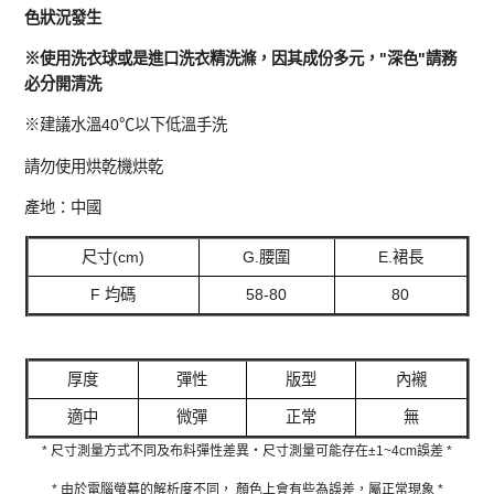
色狀況發生
※使用洗衣球或是進口洗衣精洗滌，因其成份多元，"深色"請務
必分開清洗
※建議水溫40℃以下低溫手洗
請勿使用烘乾機烘乾
產地：中國
尺寸(cm)
G.腰圍
E.裙長
F 均碼
58-80
80
厚度
彈性
版型
內襯
適中
微彈
正常
無
* 尺寸測量方式不同及布料彈性差異‧尺寸測量可能存在±1~4cm誤差 *
* 由於電腦螢幕的解析度不同， 顏色上會有些為誤差，屬正常現象 *