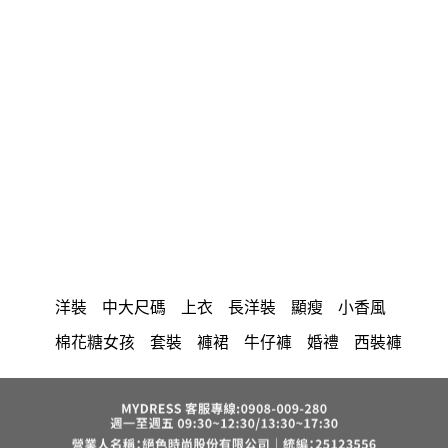
洋裝
中大尺碼
上衣
長洋裝
顯瘦
小香風
棉花糖女孩
套裝
褲裙
牛仔褲
婚禮
西裝褲
長裙
雪紡
長褲
裙子
襯衫
短洋裝
v領
正韓 洋裝
寬褲
針織
內衣
裙
褲
上身
禮服
連身褲
保暖
背心
氣質