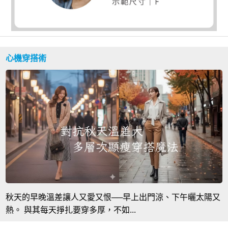
心機穿搭術
秋天的早晚溫差讓人又愛又恨──早上出門涼、下午曬太陽又
熱。 與其每天掙扎要穿多厚，不如...