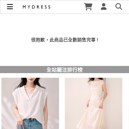
修身洋裝發熱衣小可愛 韓國牛仔褲穿搭都在 - MYDRESS 時裳
韓風 | MYDRESS 時裳韓風
很抱歉，此商品已全數銷售完畢 !
全站關注排行榜