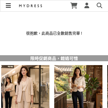
修身洋裝發熱衣小可愛 韓國牛仔褲穿搭都在 - MYDRESS 時裳
韓風 | MYDRESS 時裳韓風
很抱歉，此商品已全數銷售完畢 !
限時促銷商品，錯過可惜