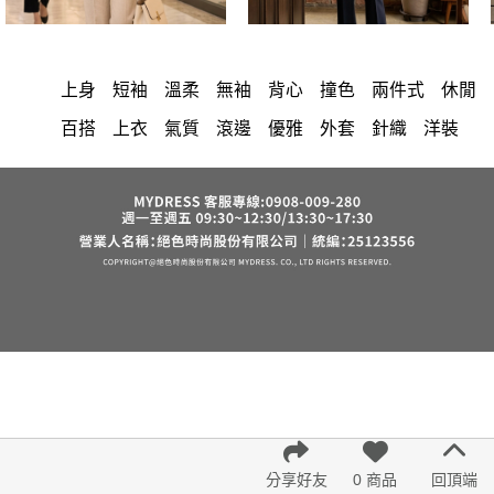
上身
短袖
溫柔
無袖
背心
撞色
兩件式
休閒
百搭
上衣
氣質
滾邊
優雅
外套
針織
洋裝
中大尺碼
長洋裝
顯瘦
小香風
棉花糖女孩
套裝
褲裙
牛仔褲
婚禮
西裝褲
長裙
雪紡
長褲
裙子
襯衫
短洋裝
v領
正韓 洋裝
寬褲
內衣
裙
褲
禮服
連身褲
保暖
洋裝 大衣 氣質輕熟女外套式連身裙
西裝
收腰
鴨絨
短褲
時尚
棉質
夏天
七分袖
雪紡上衣
長袖上衣
小禮服
亞麻
V領 洋裝
鬆緊腰
紅色
帽
涼感
成套內衣
正韓空運
假兩件
長袖
修身
6532
罩衫
束腹
中大
法式
宴會
西裝外套
分享好友
0 商品
回頂端