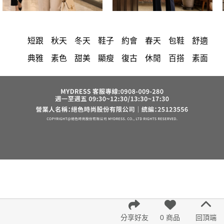
短跟
秋天
冬天
鞋子
約會
春天
包鞋
舒適
典雅
素色
甜美
顯瘦
復古
休閒
百搭
素面
時尚
修身
氣質
優雅
洋裝
中大尺碼
上衣
長洋裝
小香風
套裝
棉花糖女孩
褲裙
婚禮
牛仔褲
西裝褲
長裙
正韓 洋裝
襯衫
雪紡
長褲
短洋裝
夏天
v領
褲
裙子
上身
禮服
洋裝 大衣 氣質輕熟女外套式連身裙
收腰
保暖
短褲
針織
寬褲
西裝
雪紡上衣
七分袖
吊帶
連身褲
背心
棉質
鴨絨
長袖上衣
短袖
裙
V領 洋裝
小禮服
亞麻
外套
成套內衣
帽
內衣
涼感
紅色
印花收腰長洋裝
街頭休閒風
法式
分享好友
0 商品
回頂端