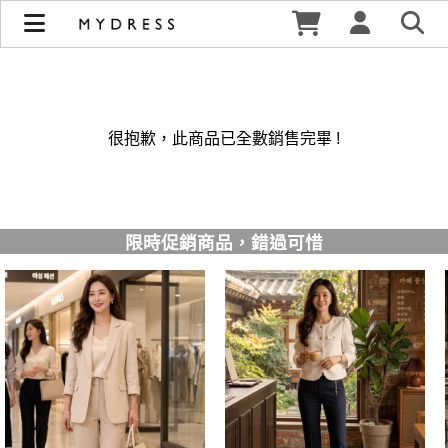
修身洋裝發熱衣小可愛 韓國牛仔褲穿搭都在 - MYDRESS 時裳
韓風 | MYDRESS 時裳韓風
很抱歉，此商品已全數銷售完畢 !
限時促銷商品，錯過可惜