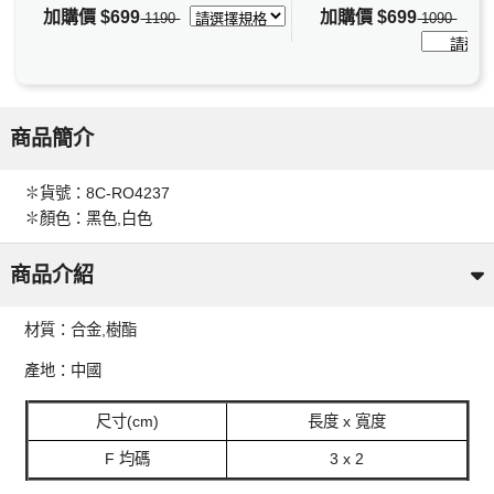
加購價
$699
加購價
$699
1190
1090
商品簡介
✽貨號：8C-RO4237
✽顏色：黑色,白色
商品介紹
材質：合金,樹酯
產地：中國
尺寸(cm)
長度 x 寬度
F 均碼
3 x 2