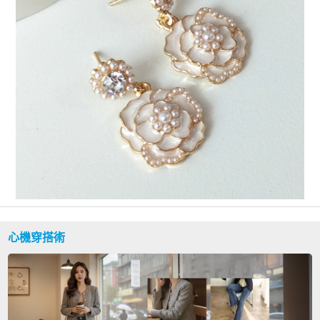
心機穿搭術