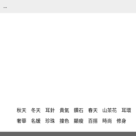
...
秋天
冬天
耳針
貴氣
鑽石
春天
山茶花
耳環
奢華
名媛
珍珠
撞色
顯瘦
百搭
時尚
修身
拼接
氣質
優雅
洋裝
中大尺碼
上衣
長洋裝