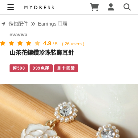
山茶花鑲鑽珍珠裝飾耳針 | MYDRESS 時裳韓風
鞋包配件
Earrings 耳環
evaviva
4.9
/
5
(
26
users )
山茶花鑲鑽珍珠裝飾耳針
領500
999免運
刷卡回饋