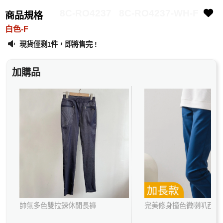
8C-RO4237
8C-RO4237-WH-F
商品規格
白色-F
現貨僅剩
件，即將售完 !
1
加購品
帥氣多色雙拉鍊休閒長褲
完美修身撞色微喇叭西裝