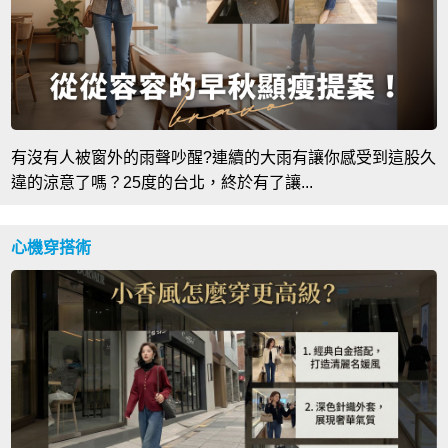
有沒有人被窗外的雨聲吵醒?連續的大雨有讓你感受到這股久
違的涼意了嗎？25度的台北，終於有了讓...
心機穿搭術