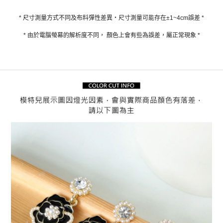
* 尺寸測量方式不同及布料彈性差異‧尺寸測量可能存在±1~4cm誤差 *
* 由於電腦螢幕的解析度不同， 顏色上會有些為誤差，屬正常現象 *