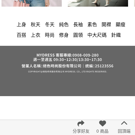
上身
秋天
冬天
純色
長袖
素色
開襟
顯瘦
百搭
上衣
時尚
修身
圓領
中大尺碼
針織
洋裝
長洋裝
小香風
套裝
棉花糖女孩
褲裙
婚禮
牛仔褲
西裝褲
長裙
正韓 洋裝
襯衫
雪紡
長褲
短洋裝
夏天
褲
v領
裙子
禮服
洋裝 大衣 氣質輕熟女外套式連身裙
收腰
保暖
短褲
西裝
寬褲
連身褲
吊帶
背心
鴨絨
棉質
雪紡上衣
七分袖
V領 洋裝
小禮服
亞麻
外套
長袖上衣
短袖
裙
街頭休閒風
法式
西裝外套
成套內衣
涼感
帽
內衣
紅色
印花收腰長洋裝
鞋子
腰鍊
鬆緊腰
7579
罩衫
6532
格紋
舒適
分享好友
0 商品
回頂端