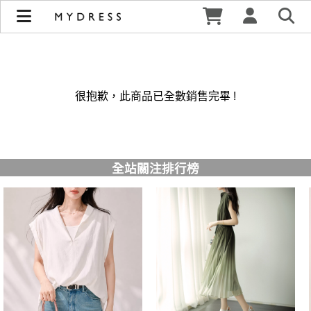
修身洋裝發熱衣小可愛 韓國牛仔褲穿搭都在 - MYDRESS 時裳
韓風 | MYDRESS 時裳韓風
很抱歉，此商品已全數銷售完畢 !
全站關注排行榜