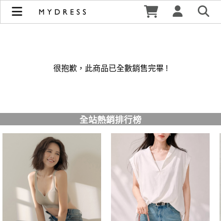
修身洋裝發熱衣小可愛 韓國牛仔褲穿搭都在 - MYDRESS 時裳
韓風 | MYDRESS 時裳韓風
很抱歉，此商品已全數銷售完畢 !
全站熱銷排行榜