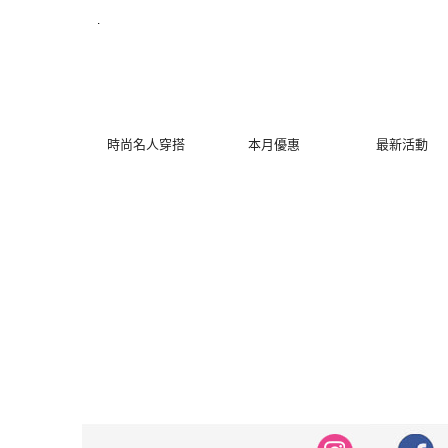
修身洋裝發熱衣小可愛 韓國牛仔褲穿搭都在 - MYDRESS 時裳韓風
.
時尚名人穿搭
本月優惠
最新活動