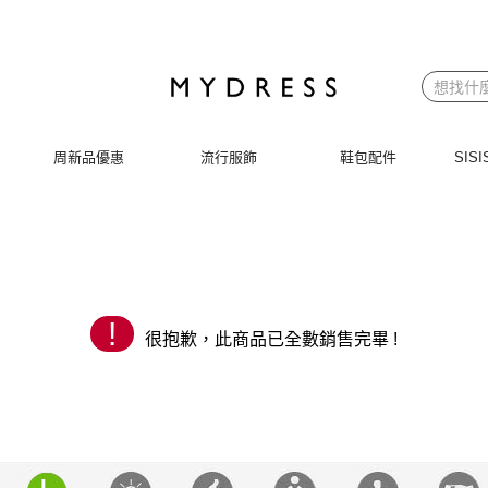
 | MYDRESS 時裳韓風
周新品優惠
流行服飾
鞋包配件
SI
!
很抱歉，此商品已全數銷售完畢 !