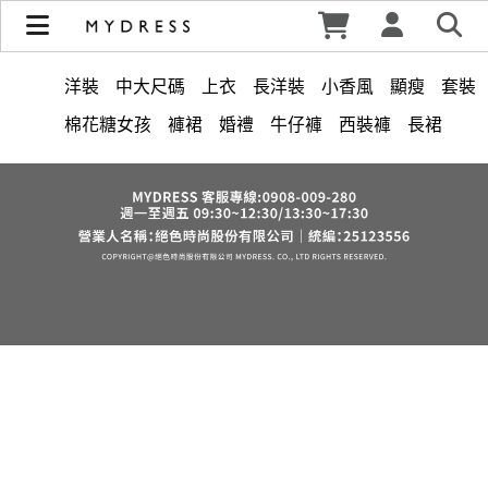
修身洋裝發熱衣小可愛 韓國牛仔褲穿搭都在 - MYDRESS 時裳
韓風 | MYDRESS 時裳韓風
洋裝
中大尺碼
上衣
長洋裝
小香風
顯瘦
套裝
棉花糖女孩
褲裙
婚禮
牛仔褲
西裝褲
長裙
正韓 洋裝
襯衫
雪紡
長褲
短洋裝
夏天
v領
褲
裙子
上身
洋裝 大衣 氣質輕熟女外套式連身裙
禮服
收腰
保暖
短褲
西裝
針織
寬褲
棉質
鴨絨
雪紡上衣
七分袖
連身褲
吊帶
背心
外套
長袖上衣
短袖
裙
V領 洋裝
小禮服
亞麻
成套內衣
帽
內衣
涼感
紅色
印花收腰長洋裝
街頭休閒風
法式
西裝外套
鞋子
腰鍊
冬天
7579
鬆緊腰
長袖
罩衫
6532
素色薄款
蕾絲
綁帶
下身
刷毛
絲巾
下擺流蘇
宴會
羊裝