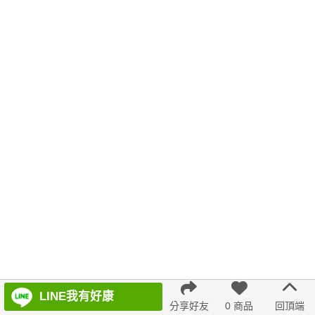
無袖
格紋
舒適
久站鞋
6533
氣質
不規則
韓版 寬版上衣
連身裙
褲子
白色
舒服
百褶寬褲
7726
都會輕熟
無痕
T恤
喇叭褲
AC3097 1244577
低腰 連身裙
海軍領
泡泡袖
藍色
evaviva 上衣
百褶
春天
牛仔洋裝
裙子 褲子
鏤空
LINE我有好康
分享好友
0 商品
回頂端