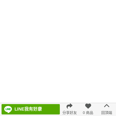
針織上衣
格紋
不規則
羊裝
典雅
蕾絲
刷毛
海軍領
韓版 寬版上衣
涼鞋
涼感短褲
綁帶
冬天
短袖上衣
長袖
藍色
泡泡袖
防曬
百褶寬褲
緹花
7707
婚禮 洋裝
連身裙
無袖
小外套
7726
背心洋裝
7811
百褶
evaviva 上衣
AC3097 1244577
LINE我有好康
分享好友
0 商品
回頂端