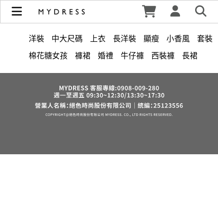
修身洋裝發熱衣小可愛 韓國牛仔褲穿搭都在 - MYDRESS 時裳
韓風 | MYDRESS 時裳韓風
洋裝
中大尺碼
上衣
長洋裝
顯瘦
小香風
套裝
棉花糖女孩
褲裙
婚禮
牛仔褲
西裝褲
長裙
雪紡
V領
裙子
襯衫
正韓 洋裝
短洋裝
褲
針織
上身
氣質
連身褲
裙
保暖
寬褲
禮服
背心
外套
內衣
西裝
收腰
短褲
洋裝 大衣 氣質輕熟女外套式連身裙
鴨絨
七分袖
涼感
夏天
時尚
絲巾
V領 洋裝
小禮服
亞麻
西裝外套
下身
長褲
宴會
成套內衣
帽
正韓空運
紅色
小個子女孩
雪紡上衣
中大
法式
罩衫
鬆緊腰
假兩件
短袖
出清
束腹
鞋子
7579
6532
修身
腰鍊
6533
白色婚禮 洋裝