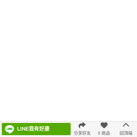
氣質
不規則
韓版 寬版上衣
連身裙
素色薄款
蕾絲
綁帶
下身
刷毛
宴會
絲巾
下擺流蘇
羊裝
無袖
牛仔洋裝
裙子 褲子
鏤空
A字
通勤
氣質透膚蕾絲內搭上衣
牛仔裙
修身
彎刀褲
英倫 洋裝
7707
時尚
褲子
白色
舒服
百褶寬褲
7726
都會輕熟
無痕
AC3097 1244577
LINE我有好康
分享好友
0 商品
回頂端