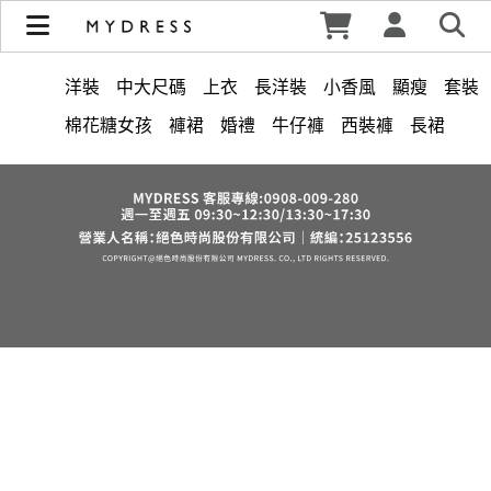
修身洋裝發熱衣小可愛 韓國牛仔褲穿搭都在 - MYDRESS 時裳
韓風 | MYDRESS 時裳韓風
洋裝
中大尺碼
上衣
長洋裝
小香風
顯瘦
套裝
棉花糖女孩
褲裙
婚禮
牛仔褲
西裝褲
長裙
正韓 洋裝
襯衫
雪紡
長褲
短洋裝
夏天
褲
v領
上身
裙子
禮服
洋裝 大衣 氣質輕熟女外套式連身裙
收腰
保暖
短褲
西裝
針織
寬褲
連身褲
吊帶
背心
鴨絨
棉質
雪紡上衣
七分袖
V領 洋裝
小禮服
亞麻
外套
長袖上衣
短袖
裙
街頭休閒風
法式
西裝外套
成套內衣
涼感
帽
內衣
紅色
印花收腰長洋裝
鞋子
冬天
腰鍊
鬆緊腰
7579
長袖
罩衫
6532
格紋
舒適
久站鞋
6533