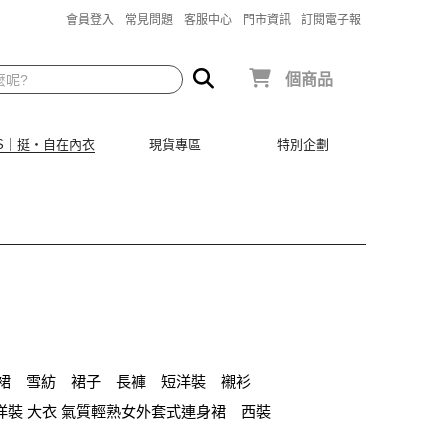
會員登入
常見問題
客服中心
門市資訊
訂閱電子報
個商品
SIS｜挺‧自在內衣
現貨專區
特別企劃
裙
雪紡
裙子
長褲
短洋裝
襯衫
洋裝 大衣 氣質輕熟女外套式連身裙
西裝
正韓空運
成套內衣
鬆緊腰
紅色
短袖