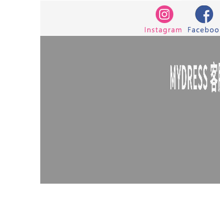
罩衫
束腹
中大
法式
宴會
西
不規則
海軍領
針織上衣
蕾絲
7726
舒服
褲子
防曬
無痕
AC