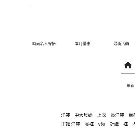
SISIS｜挺‧百搭BRATOP | MYDRESS 時裳韓風
.
時尚名人穿搭
本月優惠
最新活動
最新
洋裝
中大尺碼
上衣
長洋裝
顯
正韓 洋裝
寬褲
v領
針織
褲
短褲
時尚
棉質
夏天
七分袖