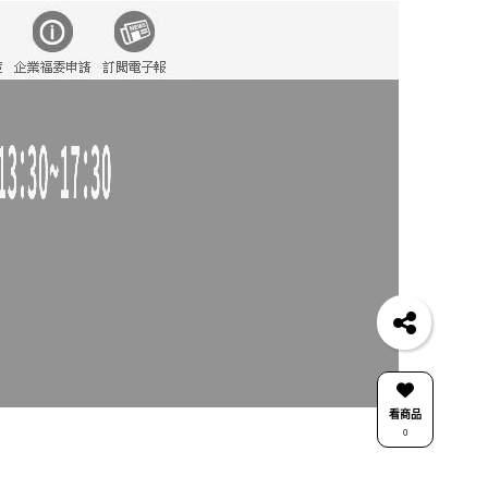
巾
久站鞋
6533
無袖
涼鞋
羊裝
鏤空
7707
短袖上衣
evaviva 上衣
看商品
0