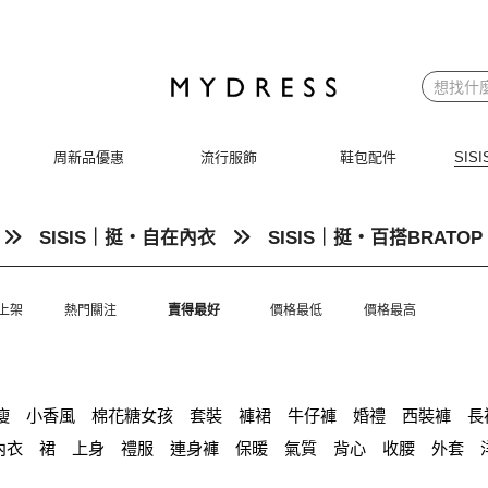
周新品優惠
流行服飾
鞋包配件
SI
SISIS｜挺‧自在內衣
SISIS｜挺‧百搭BRATOP
上架
熱門關注
賣得最好
價格最低
價格最高
瘦
小香風
棉花糖女孩
套裝
褲裙
牛仔褲
婚禮
西裝褲
長
內衣
裙
上身
禮服
連身褲
保暖
氣質
背心
收腰
外套
雪紡上衣
鴨絨
小禮服
V領 洋裝
亞麻
長袖上衣
帽
涼感