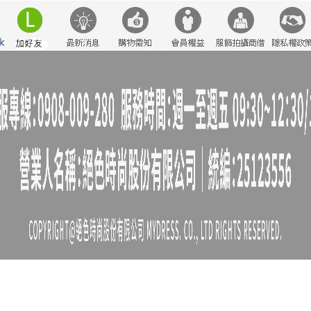
裝外套
下身
鞋子
7579
腰鍊
假兩件
長袖
修身
6532
絲
刷毛
格紋
綁帶
舒適
涼感短褲
冬天
連身裙
藍色
泡泡袖
3097 1244577
白色婚禮 洋裝
A字
T恤
7811