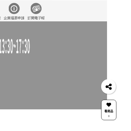
涼鞋
綁帶
涼感短褲
冬天
6533
勤
褲子
春天
藍色
短袖上衣
長袖
看商品
0