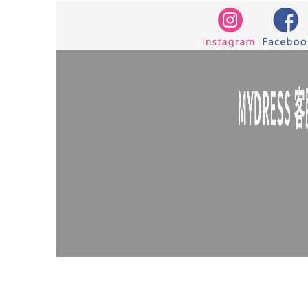
7579
6532
修身
腰鍊
雪紡上衣
白色婚禮 洋裝
針織上衣
格紋
不
泡泡袖
百褶寬褲
防曬
7707
婚