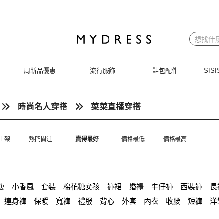
周新品優惠
流行服飾
鞋包配件
SI
時尚名人穿搭
菜菜直播穿搭
上架
熱門關注
賣得最好
價格最低
價格最高
瘦
小香風
套裝
棉花糖女孩
褲裙
婚禮
牛仔褲
西裝褲
長
連身褲
保暖
寬褲
禮服
背心
外套
內衣
收腰
短褲
洋
套
時尚
絲巾
V領 洋裝
小禮服
亞麻
紅色
小個子女孩
下