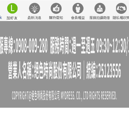
中大
法式
罩衫
鬆緊腰
假兩件
出清
短袖
束腹
鞋子
規則
羊裝
典雅
蕾絲
刷毛
海軍領
韓版 寬版上衣
A字
通
禮 洋裝
緹花
連身裙
小外套
無袖
7726
背心洋裝