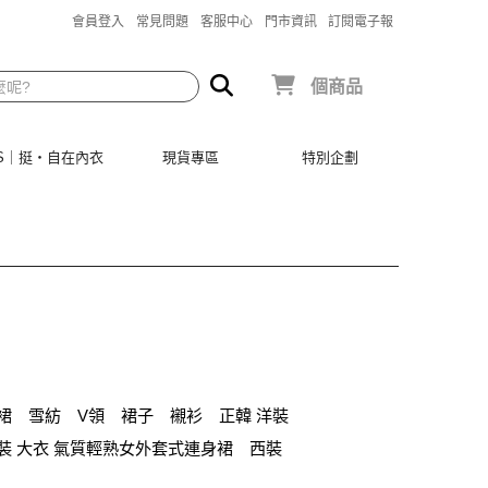
會員登入
常見問題
客服中心
門市資訊
訂閱電子報
個商品
SIS｜挺‧自在內衣
現貨專區
特別企劃
裙
雪紡
V領
裙子
襯衫
正韓 洋裝
裝 大衣 氣質輕熟女外套式連身裙
西裝
身
長褲
宴會
成套內衣
帽
正韓空運