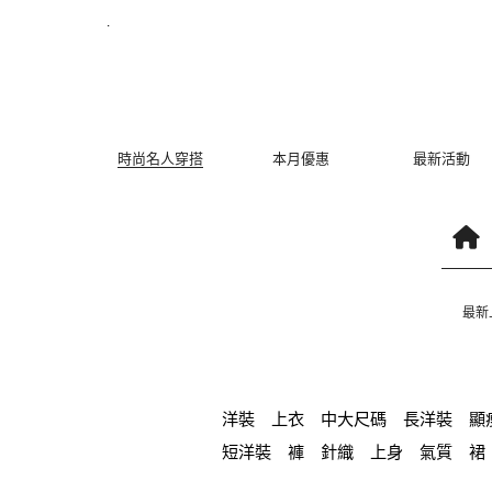
菜菜直播穿搭 | MYDRESS 時裳韓風
.
時尚名人穿搭
本月優惠
最新活動
最新
洋裝
上衣
中大尺碼
長洋裝
顯
短洋裝
褲
針織
上身
氣質
裙
鴨絨
七分袖
涼感
夏天
西裝外