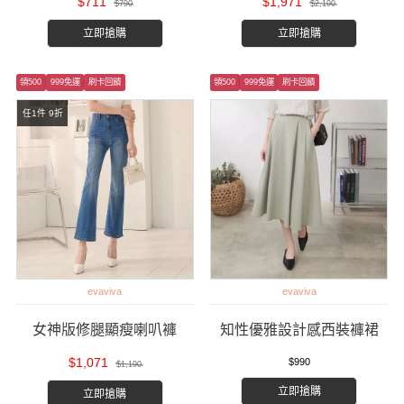
$711
$1,971
$790
$2,190
立即搶購
立即搶購
領500
999免運
刷卡回饋
領500
999免運
刷卡回饋
任1件 9折
evaviva
evaviva
女神版修腿顯瘦喇叭褲
知性優雅設計感西裝褲裙
$1,071
$990
$1,190
立即搶購
立即搶購