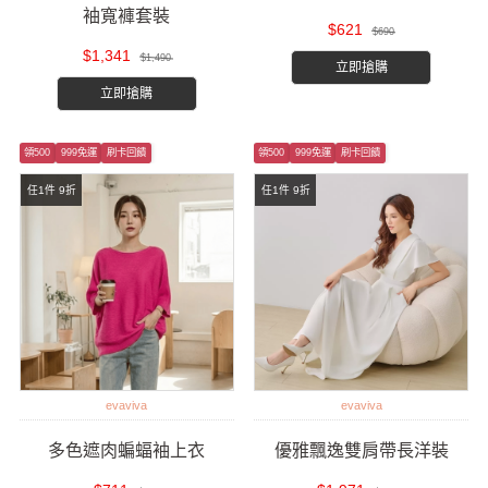
袖寬褲套裝
$621
$690
$1,341
$1,490
立即搶購
立即搶購
領500
999免運
刷卡回饋
領500
999免運
刷卡回饋
任1件 9折
任1件 9折
evaviva
evaviva
多色遮肉蝙蝠袖上衣
優雅飄逸雙肩帶長洋裝