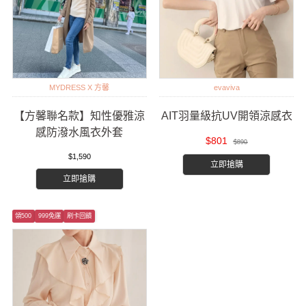
MYDRESS X 方馨
evaviva
【方馨聯名款】知性優雅涼
AIT羽量級抗UV開領涼感衣
感防潑水風衣外套
$801
$890
$1,590
立即搶購
立即搶購
領500
999免運
刷卡回饋