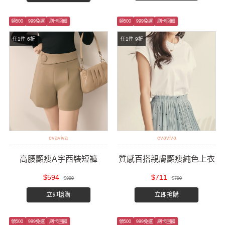
領500
999免運
刷卡回饋
領500
999免運
刷卡回饋
任1件 6折
任1件 9折
evaviva
evaviva
高腰顯瘦A字西裝短褲
質感百搭親膚顯瘦純色上衣
$594
$711
$990
$790
立即搶購
立即搶購
領500
999免運
刷卡回饋
領500
999免運
刷卡回饋