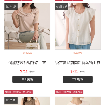
任1件 9折
任1件 9折
evaviva
evaviva
俏麗紡紗袖蝴蝶結上衣
復古蕾絲前開釦荷葉袖上衣
$711
$711
$790
$790
立即搶購
立即搶購
領500
999免運
刷卡回饋
領500
999免運
刷卡回饋
任1件 9折