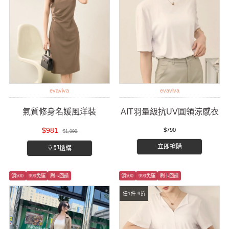
evaviva
evaviva
氣質修身名媛風洋裝
AIT羽量級抗UV圓領涼感衣
$981
$790
$1,090
立即搶購
立即搶購
領500
999免運
刷卡回饋
領500
999免運
刷卡回饋
任1件 9折