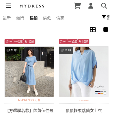
250911直播嚴選 | MYDRESS 時裳韓風
篩選
最新
熱門
暢銷
價低
價高
領500
999免運
刷卡回饋
領500
999免運
刷卡回饋
任1件 9折
任1件 9折
MYDRESS X 方馨
evaviva
【方馨聯名款】帥氣個性短
飄飄輕柔感仙女上衣