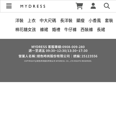
修身洋裝發熱衣小可愛 韓國牛仔褲穿搭都在 - MYDRESS 時裳
韓風 | MYDRESS 時裳韓風
洋裝
上衣
中大尺碼
長洋裝
顯瘦
小香風
套裝
棉花糖女孩
褲裙
婚禮
牛仔褲
西裝褲
長裙
雪紡
V領
裙子
襯衫
正韓 洋裝
短洋裝
褲
針織
上身
氣質
裙
連身褲
保暖
寬褲
禮服
背心
外套
內衣
收腰
短褲
洋裝 大衣 氣質輕熟女外套式連身裙
西裝
鴨絨
七分袖
涼感
夏天
西裝外套
時尚
絲巾
V領 洋裝
小禮服
亞麻
紅色
小個子女孩
下身
長褲
宴會
成套內衣
帽
正韓空運
7579
6532
修身
腰鍊
雪紡上衣
中大
法式
罩衫
鬆緊腰
假兩件
出清
短袖
束腹
鞋子
涼鞋
綁帶