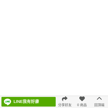
涼感短褲
冬天
6533
白色婚禮 洋裝
針織上衣
格紋
不規則
羊裝
典雅
蕾絲
刷毛
海軍領
韓版 寬版上衣
A字
通勤
褲子
春天
藍色
短袖上衣
長袖
泡泡袖
百褶寬褲
防曬
7707
婚禮 洋裝
緹花
連身裙
小外套
無袖
7726
背心洋裝
LINE我有好康
分享好友
0 商品
回頂端