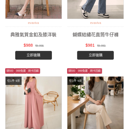
evaviva
evaviva
典雅氣質金釦及膝洋裝
蝴蝶結繡花直筒牛仔褲
$988
$981
$1,098
$1,090
立即搶購
立即搶購
領500
999免運
刷卡回饋
領500
999免運
刷卡回饋
任1件 9折
任1件 9折