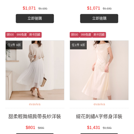
$1,071
$1,071
$1,190
$1,190
立即搶購
立即搶購
領500
999免運
刷卡回饋
領500
999免運
刷卡回饋
任1件 9折
任1件 9折
evaviva
evaviva
甜柔輕舞細肩帶長紗洋裝
緹花刺繡A字修身洋裝
$801
$1,431
$890
$1,590