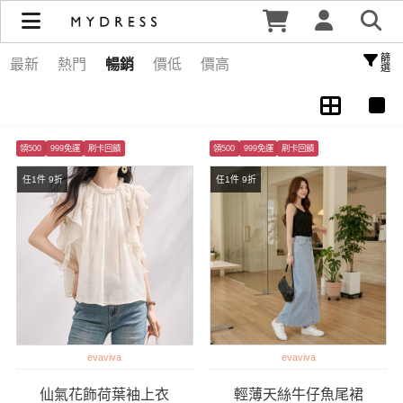
恐龍妹 林心穎 | MYDRESS 時裳韓風
篩選
最新
熱門
暢銷
價低
價高
領500
999免運
刷卡回饋
領500
999免運
刷卡回饋
任1件 9折
任1件 9折
evaviva
evaviva
仙氣花飾荷葉袖上衣
輕薄天絲牛仔魚尾裙