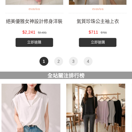
evaviva
evaviva
絕美優雅女神設計修身洋裝
氣質珍珠公主袖上衣
$2,241
$711
$2,490
$790
立即搶購
立即搶購
1
2
3
4
全站關注排行榜