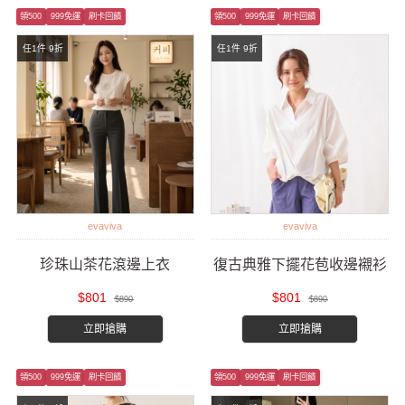
領500
999免運
刷卡回饋
領500
999免運
刷卡回饋
任1件 9折
任1件 9折
evaviva
evaviva
珍珠山茶花滾邊上衣
復古典雅下擺花苞收邊襯衫
$801
$801
$890
$890
立即搶購
立即搶購
領500
999免運
刷卡回饋
領500
999免運
刷卡回饋