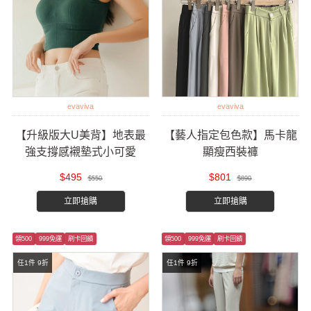
evaviva
evaviva
【升級版大U美背】地表最
【藝人指定包色款】馬卡龍
強支撐感襯墊式小可愛
顯瘦西裝褲
$495
$801
$550
$890
立即搶購
立即搶購
領500
999免運
刷卡回饋
領500
999免運
刷卡回饋
任1件 9折
任1件 9折