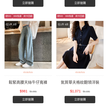
立即搶購
立即搶購
領500
999免運
刷卡回饋
領500
999免運
刷卡回饋
任1件 9折
任1件 9折
evaviva
evaviva
鬆緊高腰天絲牛仔寬褲
氣質華夫格紋翻領洋裝
$981
$1,071
$1,090
$1,190
立即搶購
立即搶購