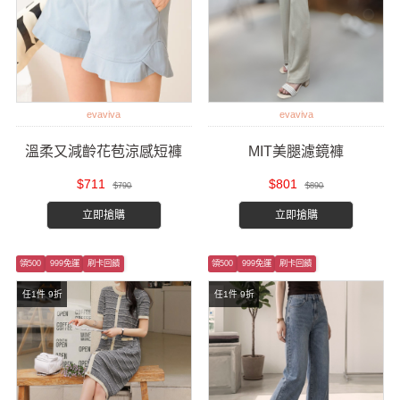
evaviva
evaviva
溫柔又減齡花苞涼感短褲
MIT美腿濾鏡褲
$711
$801
$790
$890
立即搶購
立即搶購
領500
999免運
刷卡回饋
領500
999免運
刷卡回饋
任1件 9折
任1件 9折