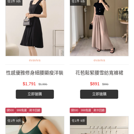
任1件 9折
任1件 9折
evaviva
evaviva
性感優雅修身細腰顯瘦洋裝
花苞鬆緊腰雪紡寬褲裙
$1,791
$891
$1,990
$990
立即搶購
立即搶購
領500
999免運
刷卡回饋
領500
999免運
刷卡回饋
任1件 9折
任1件 9折