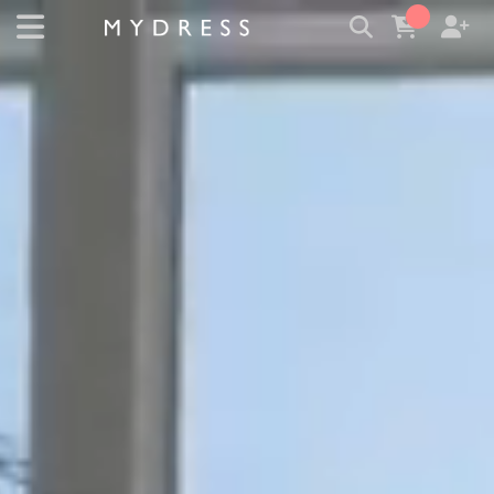
修身洋裝發熱衣小可愛 韓國牛仔褲穿搭都在 - MYDRESS 時裳
韓風